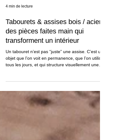
4 min de lecture
Tabourets & assises bois / acier :
des pièces faites main qui
transforment un intérieur
Un tabouret n’est pas “juste” une assise. C’est un
objet que l’on voit en permanence, que l’on utilise
tous les jours, et qui structure visuellement une
cuisine, un îlot central ou un coin bar. Lorsqu’il est
bien dessiné, un tabouret bois et acier change
l’ambiance d’une pièce : il apporte de la matière,
du relief, du contraste, et surtout une vraie
signature. Chez Seya Mobilier , la logique est la
même que pour le sur-mesure : travail à la main,
choix des essences, châssis