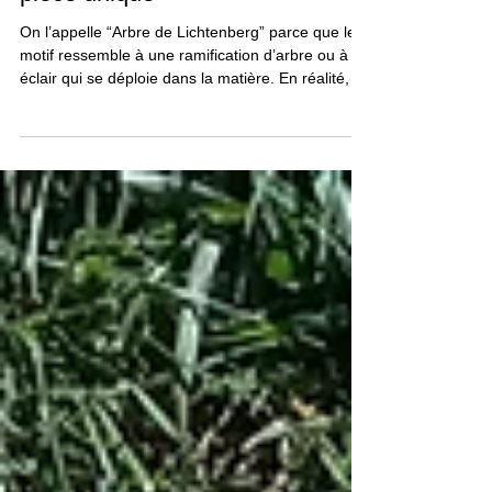
Arbre de Lichtenberg sur bois : la
“foudre figée” qui rend chaque
pièce unique
On l’appelle “Arbre de Lichtenberg” parce que le
motif ressemble à une ramification d’arbre ou à un
éclair qui se déploie dans la matière. En réalité, il
s’agit d’une figure de Lichtenberg : une trace
visuelle laissée par une décharge électrique,
étudiée dès le XVIIIᵉ siècle par le physicien Georg
Christoph Lichtenberg . Sur le bois, ce rendu est
spectaculaire : des lignes fractales , organiques,
impossibles à reproduire à l’identique. Résultat :
chaque création est une piè