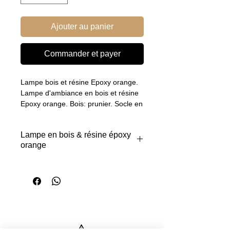
Ajouter au panier
Commander et payer
Lampe bois et résine Epoxy orange.
Lampe d'ambiance en bois et résine
Epoxy orange. Bois: prunier. Socle en
hêtre patiné.
Apporte une lumière douce et colorée
Lampe en bois & résine époxy
à votre intérieur.
orange
Fait main. Modèle unique.
Lumière LED.
Avec sa
résine époxy
Prise 220V, 2 fiches.
orange
profonde et lumineuse, cette
Dim H 30 x L 10 x l 10
lampe artisanale donne
immédiatement du caractère à votre
intérieur. Fabriquée à la main dans
notre atelier en Suisse, elle diffuse
une
lumière LED colorée,