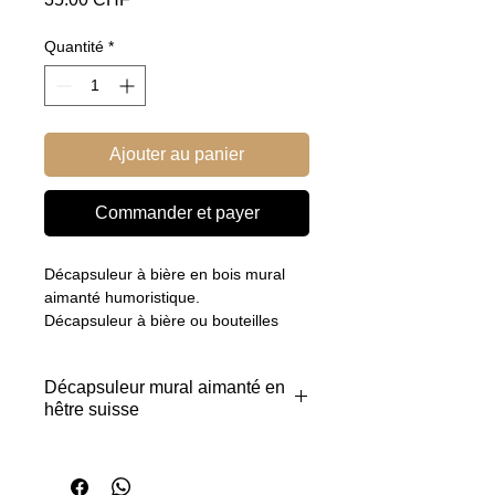
Quantité
*
Ajouter au panier
Commander et payer
Décapsuleur à bière en bois mural
aimanté humoristique.
Décapsuleur à bière ou bouteilles
avec capsules, mural en bois avec un
aimant incorporé qui rattrape les
Décapsuleur mural aimanté en
capsules.
hêtre suisse
Gravure laser humoristique.
Finition huile alimentaire
Ajoutez une touche fun à votre coin
professionnelle.
bar avec ce décapsuleur à bière
Bois: hêtre origine Suisse.